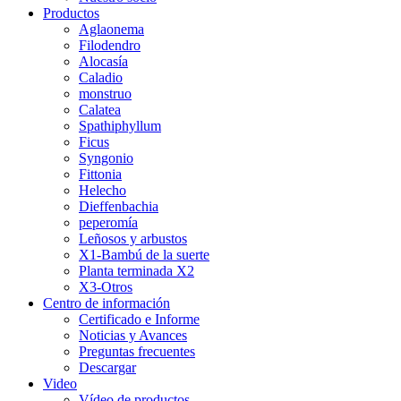
Productos
Aglaonema
Filodendro
Alocasía
Caladio
monstruo
Calatea
Spathiphyllum
Ficus
Syngonio
Fittonia
Helecho
Dieffenbachia
peperomía
Leñosos y arbustos
X1-Bambú de la suerte
Planta terminada X2
X3-Otros
Centro de información
Certificado e Informe
Noticias y Avances
Preguntas frecuentes
Descargar
Video
Vídeo de productos