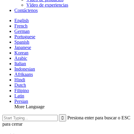
Vídeo de experiencias
Contáctenos
English
French
German
Portuguese
Spanish
Japanese
Korean
Arabic
Italian
Indonesian
Afrikaans
Hindi
Dutch
Filipino
Latin
Persian
More Language
Presiona enter para buscar o ESC
para cerrar