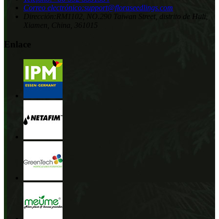
Correo electrónico:
support@floraseedlings.com
Dirección:
RM1102, NO.290 Taiwan Street, distrito de Huli,
Xiamen, China, 361015
Enlace