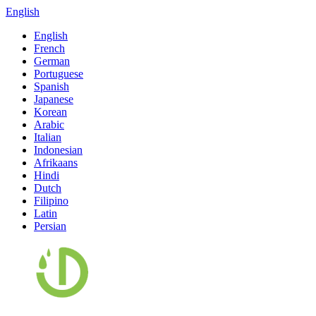
English
English
French
German
Portuguese
Spanish
Japanese
Korean
Arabic
Italian
Indonesian
Afrikaans
Hindi
Dutch
Filipino
Latin
Persian