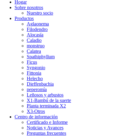
Hogar
Sobre nosotros
Nuestro socio
Productos
Aglaonema
Filodendro
Alocasía
Caladio
monstruo
Calatea
Spathiphyllum
Ficus
Syngonio
Fittonia
Helecho
Dieffenbachia
peperomía
Leñosos y arbustos
X1-Bambú de la suerte
Planta terminada X2
X3-Otros
Centro de información
Certificado e Informe
Noticias y Avances
Preguntas frecuentes