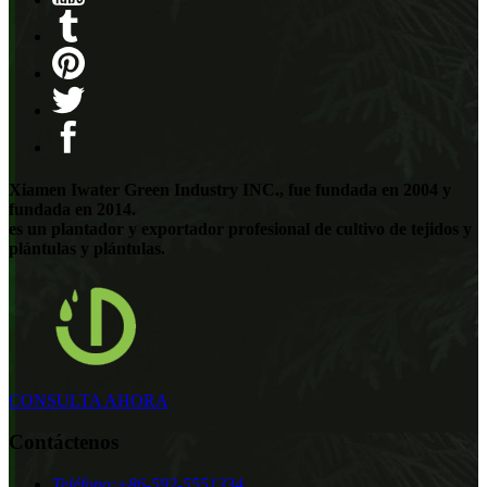
Xiamen Iwater Green Industry INC., fue fundada en 2004 y
fundada en 2014.
es un plantador y exportador profesional de cultivo de tejidos y
plántulas y plántulas.
CONSULTA AHORA
Contáctenos
Teléfono:
+86-592-5551334