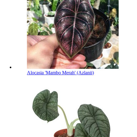
Alocasia 'Mambo Merah' (Azlanii)