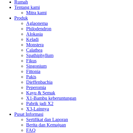
Rumah
Tentang kami
Mitra kami
Produk
Aglaonema
Philodendron
Alokasia
Keladi
Monstera
Calathea
Spathiphyllum
Fikus
Singonium
Fittonia
Pakis
Dieffenbachia
Peperomia
Kayu & Semak
X1-Bambu keberuntungan
Pabrik jadi X2
X3-Lainnya
Pusat Informasi
Sertifikat dan Laporan
Berita dan Kemajuan
FAQ