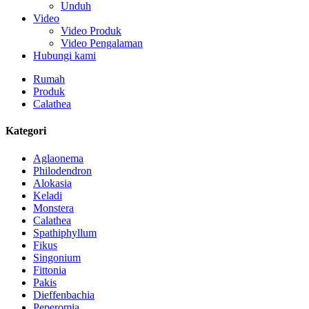
Unduh
Video
Video Produk
Video Pengalaman
Hubungi kami
Rumah
Produk
Calathea
Kategori
Aglaonema
Philodendron
Alokasia
Keladi
Monstera
Calathea
Spathiphyllum
Fikus
Singonium
Fittonia
Pakis
Dieffenbachia
Peperomia