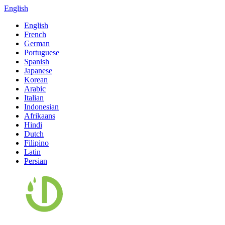
English
English
French
German
Portuguese
Spanish
Japanese
Korean
Arabic
Italian
Indonesian
Afrikaans
Hindi
Dutch
Filipino
Latin
Persian