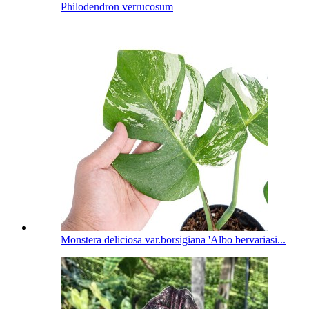
Philodendron verrucosum
Monstera deliciosa var.borsigiana 'Albo bervariasi...