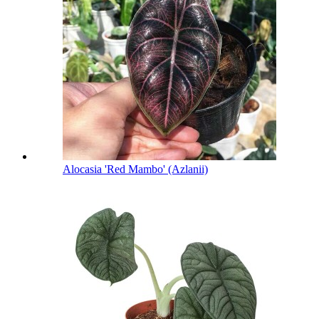
Alocasia 'Red Mambo' (Azlanii)