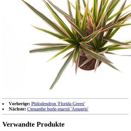
Vorherige:
Philodendron 'Florida Green'
Nächste:
Ctenanthe burle-marxii 'Amagris'
Verwandte Produkte