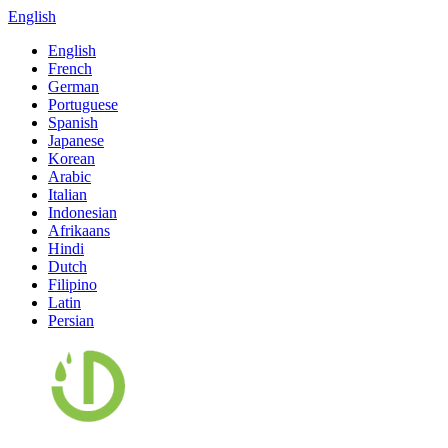
English
English
French
German
Portuguese
Spanish
Japanese
Korean
Arabic
Italian
Indonesian
Afrikaans
Hindi
Dutch
Filipino
Latin
Persian