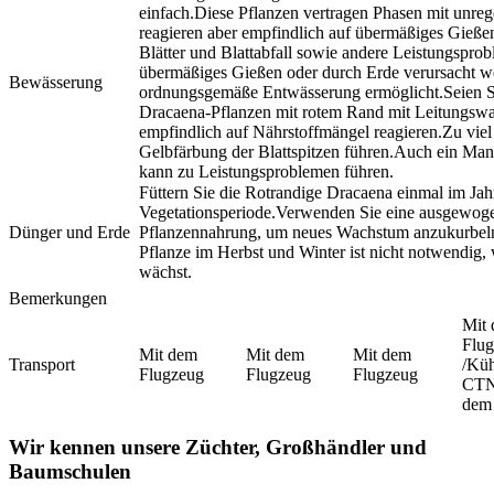
einfach.Diese Pflanzen vertragen Phasen mit unr
reagieren aber empfindlich auf übermäßiges Gieße
Blätter und Blattabfall sowie andere Leistungspr
übermäßiges Gießen oder durch Erde verursacht we
Bewässerung
ordnungsgemäße Entwässerung ermöglicht.Seien Si
Dracaena-Pflanzen mit rotem Rand mit Leitungswas
empfindlich auf Nährstoffmängel reagieren.Zu viel
Gelbfärbung der Blattspitzen führen.Auch ein Ma
kann zu Leistungsproblemen führen.
Füttern Sie die Rotrandige Dracaena einmal im Jah
Vegetationsperiode.Verwenden Sie eine ausgewoge
Dünger und Erde
Pflanzennahrung, um neues Wachstum anzukurbel
Pflanze im Herbst und Winter ist nicht notwendig, 
wächst.
Bemerkungen
Mit
Flu
Mit dem
Mit dem
Mit dem
Transport
/Küh
Flugzeug
Flugzeug
Flugzeug
CTN
dem
Wir kennen unsere Züchter, Großhändler und
Baumschulen