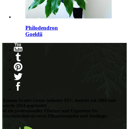
Philodendron
Goeldii
Xiamen Iwater Green Industry INC. besteht seit 2004 und
wurde 2014 gegründet
ist ein professioneller Pflanzer und Exporteur für
Gewebekulturen sowie Pflanzenstopfen und Setzlinge.