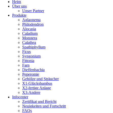
Heim
Über uns
Unser Partner
Produkte
Aglaonema
Philodendron
Alocasia
Caladium
Monstera
Calathea
Spathiphyllum
Ficus
Syngonium
Fittonia
Farn
Dieffenbachia
Peperomie
Gehölze und Sträucher
X1-Glücksbambus
X2-fertige Anlage
X3-Andere
Infocenter
Zertifikat und Bericht
Neuigkeiten und Fortschritt
FAQs