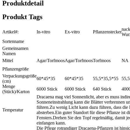
Produktdetail
Produkt Tags
nack
Artikel#:
In-vitro
Ex-vitro
Pflanzenstecker
Wur
Sortenname
Gemeinsamen
Namen
Mittel
Agar/Torfmoos
Agar/Torfmoos
Torfmoos
NA
Pflanzengröße
Verpackungsgröße
60*45*35
60*45*35
55,5*35,5*55
55,
(cm)
Menge
6000 Stück
6000 Stück
640 Stück
4000
(Stück)/Karton
Dracaena mag viel Sonnenlicht, aber es muss indire
Sonneneinstrahlung kann die Blätter verbrennen 
führen.Zu wenig Licht kann dazu führen, dass die 
Temperatur
absterben.Ein guter Standort für diese Pflanze ist 
Fensters.Drehen Sie den Topf regelmäßig, damit je
einfangen kann.
Die Pflege rotrandiger Dracaena-Pflanzen ist hins