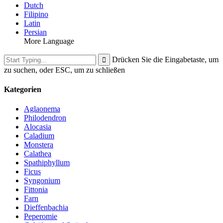
Dutch
Filipino
Latin
Persian
More Language
Drücken Sie die Eingabetaste, um
zu suchen, oder ESC, um zu schließen
Kategorien
Aglaonema
Philodendron
Alocasia
Caladium
Monstera
Calathea
Spathiphyllum
Ficus
Syngonium
Fittonia
Farn
Dieffenbachia
Peperomie