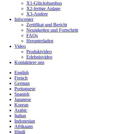
X1-Glücksbambus
X2-fertige Anlage
X3-Andere
Infocenter
Zertifikat und Bericht
Neuigkeiten und Fortschritt
FAQs
Herunterladen
Video
Produktvideo
Erlebnisvideo
Kontaktiere uns
English
French
German
Portuguese
Spanish
Japanese
Korean
Arabic
Italian
Indonesian
Afrikaans
Hindi