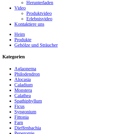
Herunterladen
Video
Produktvideo
Erlebnisvideo
Kontaktiere uns
Heim
Produkte
Gehölze und Sträucher
Kategorien
Aglaonema
Philodendron
Alocasia
Caladium
Monstera
Calathea
Spathiphyllum
Ficus
Syngonium
Fittonia
Farn
Dieffenbachia
Peperomie