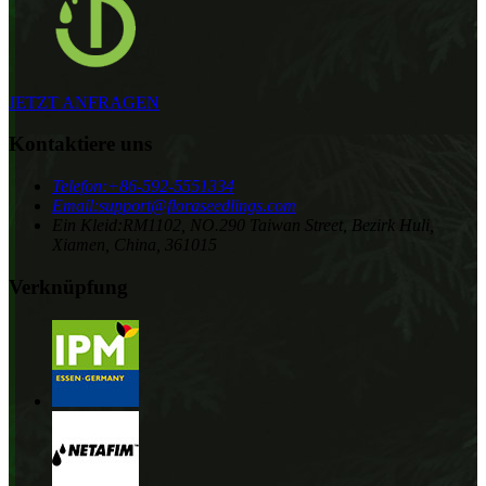
JETZT ANFRAGEN
Kontaktiere uns
Telefon:
+86-592-5551334
Email:
support@floraseedlings.com
Ein Kleid:
RM1102, NO.290 Taiwan Street, Bezirk Huli,
Xiamen, China, 361015
Verknüpfung