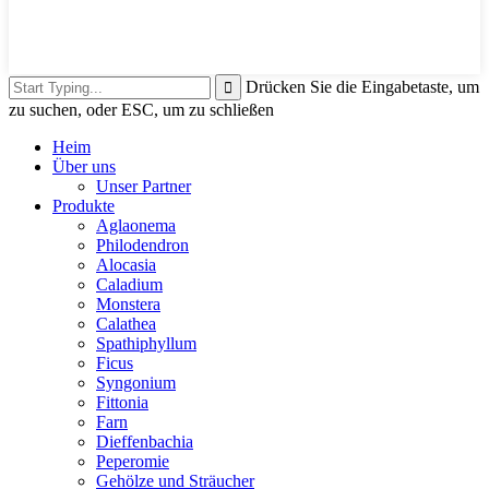
Drücken Sie die Eingabetaste, um
zu suchen, oder ESC, um zu schließen
Heim
Über uns
Unser Partner
Produkte
Aglaonema
Philodendron
Alocasia
Caladium
Monstera
Calathea
Spathiphyllum
Ficus
Syngonium
Fittonia
Farn
Dieffenbachia
Peperomie
Gehölze und Sträucher