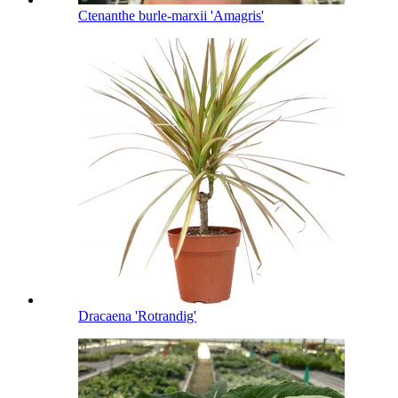
Ctenanthe burle-marxii 'Amagris'
Dracaena 'Rotrandig'