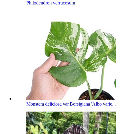
Philodendron verrucosum
Monstera deliciosa var.Borsigiana 'Albo varie...