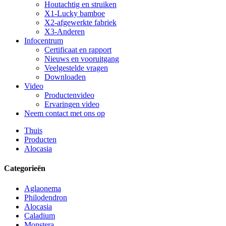
Houtachtig en struiken
X1-Lucky bamboe
X2-afgewerkte fabriek
X3-Anderen
Infocentrum
Certificaat en rapport
Nieuws en vooruitgang
Veelgestelde vragen
Downloaden
Video
Productenvideo
Ervaringen video
Neem contact met ons op
Thuis
Producten
Alocasia
Categorieën
Aglaonema
Philodendron
Alocasia
Caladium
Monstera