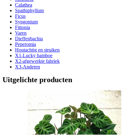
Calathea
Spathiphyllum
Ficus
Syngonium
Fittonia
Varen
Dieffenbachia
Peperomia
Houtachtig en struiken
X1-Lucky bamboe
X2-afgewerkte fabriek
X3-Anderen
Uitgelichte producten