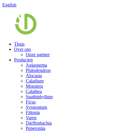
English
Thuis
Over ons
Onze partner
Producten
Aglaonema
Philodendron
Alocasia
Caladium
Monstera
Calathea
Spathiphyllum
Ficus
Syngonium
Fittonia
Varen
Dieffenbachia
Peperomia