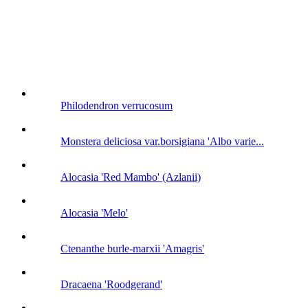
Philodendron verrucosum
Monstera deliciosa var.borsigiana 'Albo varie...
Alocasia 'Red Mambo' (Azlanii)
Alocasia 'Melo'
Ctenanthe burle-marxii 'Amagris'
Dracaena 'Roodgerand'