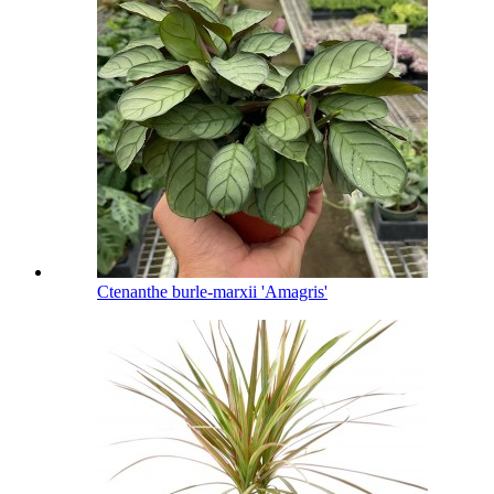
Ctenanthe burle-marxii 'Amagris'