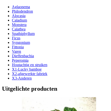
Aglaonema
Philodendron
Alocasia
Caladium
Monstera
Calathea
Spathiphyllum
Ficus
Syngonium
Fittonia
Varen
Dieffenbachia
Peperomia
Houtachtig en struiken
X1-Lucky bamboe
X2-afgewerkte fabriek
X3-Anderen
Uitgelichte producten