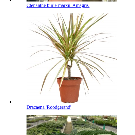
Ctenanthe burle-marxii 'Amagris'
Dracaena 'Roodgerand'