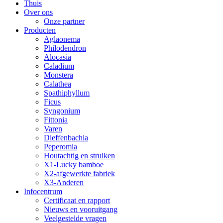
Thuis
Over ons
Onze partner
Producten
Aglaonema
Philodendron
Alocasia
Caladium
Monstera
Calathea
Spathiphyllum
Ficus
Syngonium
Fittonia
Varen
Dieffenbachia
Peperomia
Houtachtig en struiken
X1-Lucky bamboe
X2-afgewerkte fabriek
X3-Anderen
Infocentrum
Certificaat en rapport
Nieuws en vooruitgang
Veelgestelde vragen