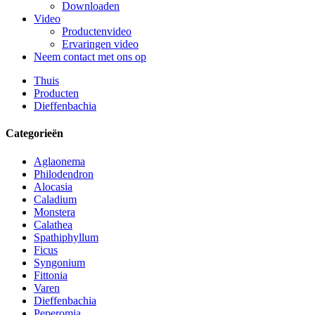
Downloaden
Video
Productenvideo
Ervaringen video
Neem contact met ons op
Thuis
Producten
Dieffenbachia
Categorieën
Aglaonema
Philodendron
Alocasia
Caladium
Monstera
Calathea
Spathiphyllum
Ficus
Syngonium
Fittonia
Varen
Dieffenbachia
Peperomia