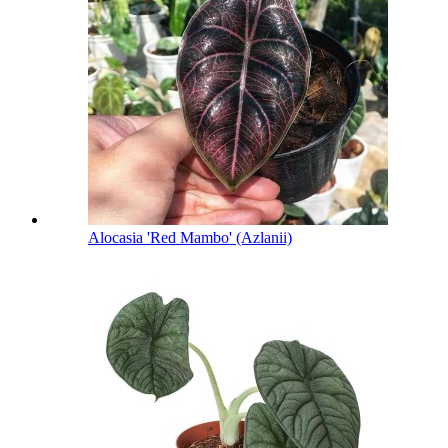
Alocasia 'Red Mambo' (Azlanii)