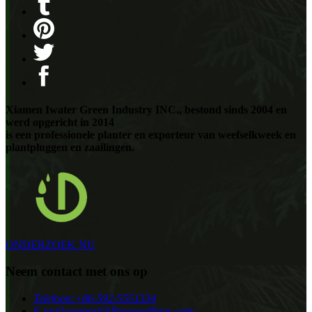
Xiamen Iwater Green Industry INC., bestond sinds 2004 en
werd opgericht in 2014
is een professionele planter en exporteur van weefselkweek en
plantpluggen en zaailingen.
ONDERZOEK NU
Neem contact met ons op
Telefoon:
+86-592-5551334
E-mail:
support@floraseedlings.com