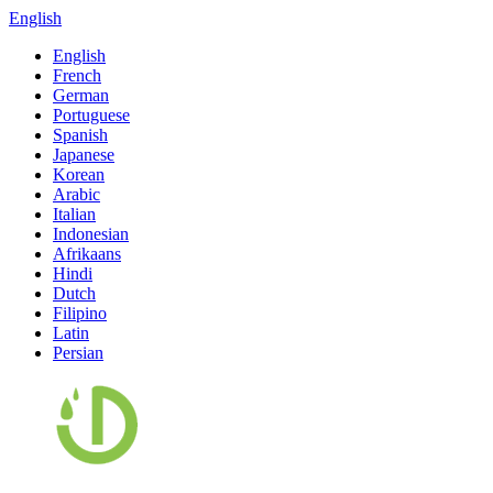
English
English
French
German
Portuguese
Spanish
Japanese
Korean
Arabic
Italian
Indonesian
Afrikaans
Hindi
Dutch
Filipino
Latin
Persian