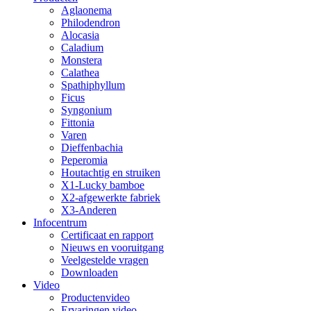
Aglaonema
Philodendron
Alocasia
Caladium
Monstera
Calathea
Spathiphyllum
Ficus
Syngonium
Fittonia
Varen
Dieffenbachia
Peperomia
Houtachtig en struiken
X1-Lucky bamboe
X2-afgewerkte fabriek
X3-Anderen
Infocentrum
Certificaat en rapport
Nieuws en vooruitgang
Veelgestelde vragen
Downloaden
Video
Productenvideo
Ervaringen video