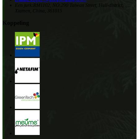
Een jurk:
RM1102, NO.290 Taiwan Street, Huli-district,
Xiamen, China, 361015
Koppeling