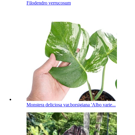
Filodendro verrucosum
Monstera deliciosa var.borsigiana 'Albo varie...