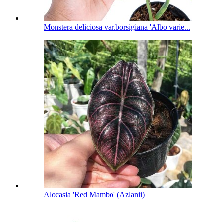
Monstera deliciosa var.borsigiana 'Albo varie...
Alocasia 'Red Mambo' (Azlanii)