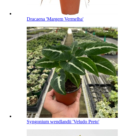
Dracaena 'Margem Vermelha'
Syngonium wendlandii 'Veludo Preto'