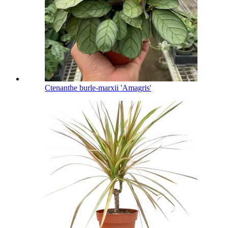
Ctenanthe burle-marxii 'Amagris'