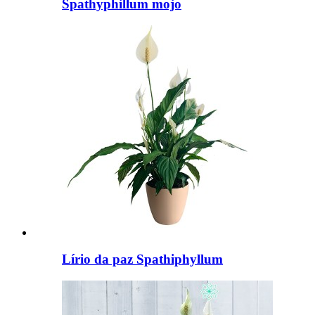
Spathyphillum mojo
Lírio da paz Spathiphyllum