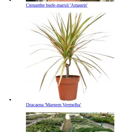
Ctenanthe burle-marxii 'Amagris'
Dracaena 'Margem Vermelha'