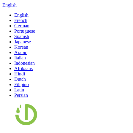
English
English
French
German
Portuguese
Spanish
Japanese
Korean
Arabic
Italian
Indonesian
Afrikaans
Hindi
Dutch
Filipino
Latin
Persian