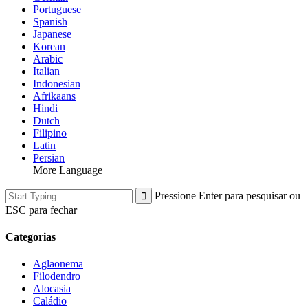
Portuguese
Spanish
Japanese
Korean
Arabic
Italian
Indonesian
Afrikaans
Hindi
Dutch
Filipino
Latin
Persian
More Language
Pressione Enter para pesquisar ou
ESC para fechar
Categorias
Aglaonema
Filodendro
Alocasia
Caládio