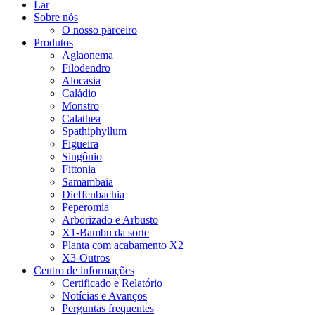
Lar
Sobre nós
O nosso parceiro
Produtos
Aglaonema
Filodendro
Alocasia
Caládio
Monstro
Calathea
Spathiphyllum
Figueira
Singônio
Fittonia
Samambaia
Dieffenbachia
Peperomia
Arborizado e Arbusto
X1-Bambu da sorte
Planta com acabamento X2
X3-Outros
Centro de informações
Certificado e Relatório
Notícias e Avanços
Perguntas frequentes