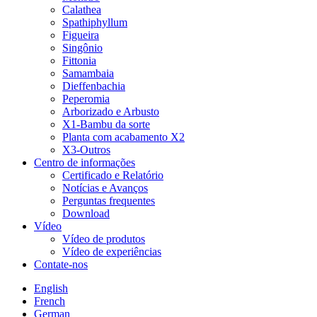
Calathea
Spathiphyllum
Figueira
Singônio
Fittonia
Samambaia
Dieffenbachia
Peperomia
Arborizado e Arbusto
X1-Bambu da sorte
Planta com acabamento X2
X3-Outros
Centro de informações
Certificado e Relatório
Notícias e Avanços
Perguntas frequentes
Download
Vídeo
Vídeo de produtos
Vídeo de experiências
Contate-nos
English
French
German