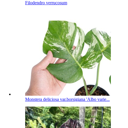
Filodendro verrucosum
Monstera deliciosa var.borsigiana 'Albo varie...