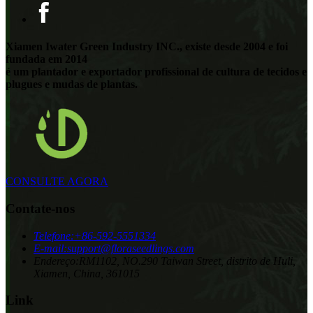
Xiamen Iwater Green Industry INC., existe desde 2004 e foi
fundada em 2014
é um plantador e exportador profissional de cultura de tecidos e
plugues e mudas de plantas.
CONSULTE AGORA
Contate-nos
Telefone:
+86-592-5551334
E-mail:
support@floraseedlings.com
Endereço:
RM1102, NO.290 Taiwan Street, distrito de Huli,
Xiamen, China, 361015
Link