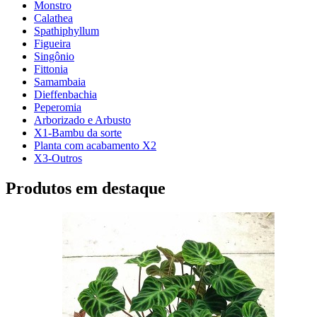
Monstro
Calathea
Spathiphyllum
Figueira
Singônio
Fittonia
Samambaia
Dieffenbachia
Peperomia
Arborizado e Arbusto
X1-Bambu da sorte
Planta com acabamento X2
X3-Outros
Produtos em destaque