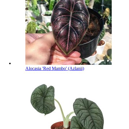
Alocasia 'Red Mambo' (Azlanii)