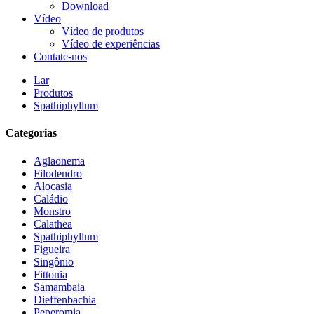
Download
Vídeo
Vídeo de produtos
Vídeo de experiências
Contate-nos
Lar
Produtos
Spathiphyllum
Categorias
Aglaonema
Filodendro
Alocasia
Caládio
Monstro
Calathea
Spathiphyllum
Figueira
Singônio
Fittonia
Samambaia
Dieffenbachia
Peperomia