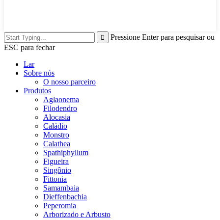
Pressione Enter para pesquisar ou
ESC para fechar
Lar
Sobre nós
O nosso parceiro
Produtos
Aglaonema
Filodendro
Alocasia
Caládio
Monstro
Calathea
Spathiphyllum
Figueira
Singônio
Fittonia
Samambaia
Dieffenbachia
Peperomia
Arborizado e Arbusto