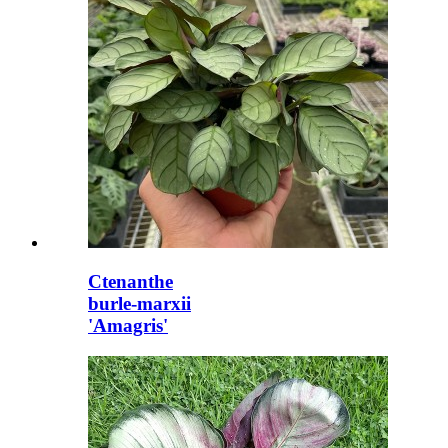
Ctenanthe
burle-marxii
'Amagris'