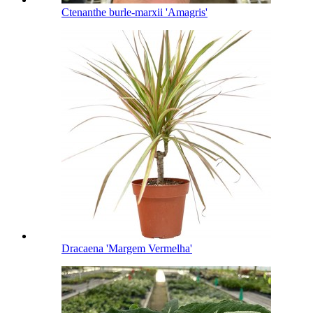
Ctenanthe burle-marxii 'Amagris'
Dracaena 'Margem Vermelha'