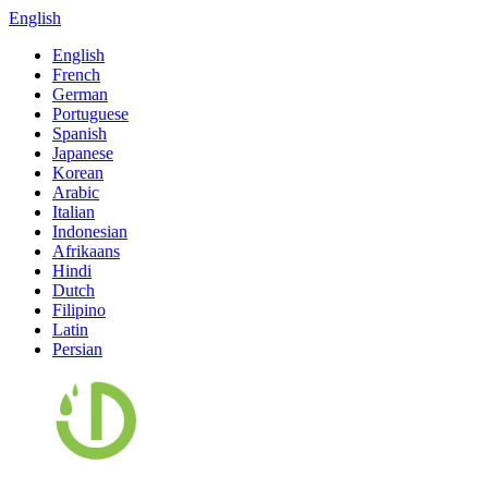
English
English
French
German
Portuguese
Spanish
Japanese
Korean
Arabic
Italian
Indonesian
Afrikaans
Hindi
Dutch
Filipino
Latin
Persian