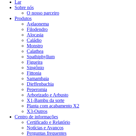
Lar
Sobre nós
O nosso parceiro
Produtos
Aglaonema
Filodendro
Alocasia
Caládio
Monstro
Calathea
Spathiphyllum
Figueira
Singônio
Fittonia
Samambaia
Dieffenbachia
Peperomia
Arborizado e Arbusto
X1-Bambu da sorte
Planta com acabamento X2
X3-Outros
Centro de informações
Certificado e Relatório
Notícias e Avanços
Perguntas frequentes