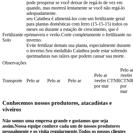
pode prosperar se você deixar de regá-lo de vez em
quando, mas morrerá lentamente se você não regá-lo
adequadamente.
seu Calathea é alimentá-los com um fertilizante geral
para plantas domésticas com ferro (15-15-15) todos os
meses ou durante a estação de crescimento, que é
Fertilizante e
primavera e verão.Corte completamente o fertilizante no
Solo
inverno.
Evite fertilizar demais sua planta, especialmente durante
o inverno.Seu medalhão Calathea pode estar sofrendo
queimaduras nas raízes que podem causar sua morte.
Observações
Pelo a
Pelo ar
/reefer
Transporte
Pelo ar
Pelo ar
Pelo ar
/reefer CTNR
CTN
por mar
por
mar
Conhecemos nossos produtores, atacadistas e
viveiros
Não somos uma empresa grande e gostamos que seja
assim.Nossa equipe conhece cada um de nossos produtores
pessoalmente e os visita regularmente.Todos os nossos clientes