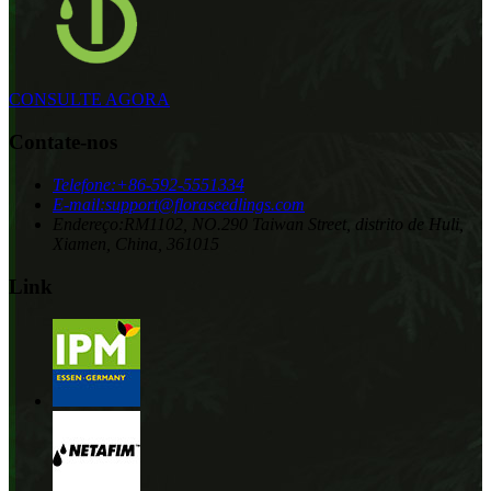
CONSULTE AGORA
Contate-nos
Telefone:
+86-592-5551334
E-mail:
support@floraseedlings.com
Endereço:
RM1102, NO.290 Taiwan Street, distrito de Huli,
Xiamen, China, 361015
Link