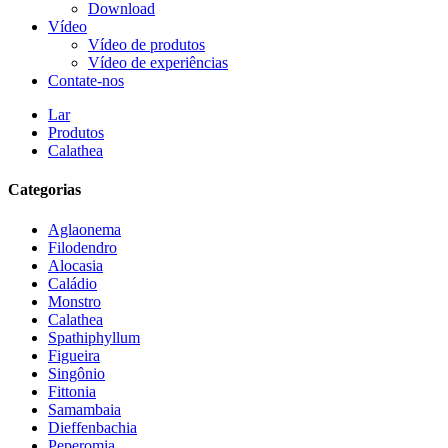
Download
Vídeo
Vídeo de produtos
Vídeo de experiências
Contate-nos
Lar
Produtos
Calathea
Categorias
Aglaonema
Filodendro
Alocasia
Caládio
Monstro
Calathea
Spathiphyllum
Figueira
Singônio
Fittonia
Samambaia
Dieffenbachia
Peperomia