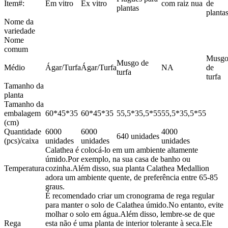
Item#:
Em vitro
Ex vitro
com raiz nua
de
plantas
planta
Nome da
variedade
Nome
comum
Musg
Musgo de
Médio
Ágar/Turfa
Ágar/Turfa
NA
de
turfa
turfa
Tamanho da
planta
Tamanho da
embalagem
60*45*35
60*45*35
55,5*35,5*55
55,5*35,5*55
(cm)
Quantidade
6000
6000
4000
640 unidades
(pcs)/caixa
unidades
unidades
unidades
Calathea é colocá-lo em um ambiente altamente
úmido.Por exemplo, na sua casa de banho ou
Temperatura
cozinha.Além disso, sua planta Calathea Medallion
adora um ambiente quente, de preferência entre 65-85
graus.
É recomendado criar um cronograma de rega regular
para manter o solo de Calathea úmido.No entanto, evite
molhar o solo em água.Além disso, lembre-se de que
Rega
esta não é uma planta de interior tolerante à seca.Ele