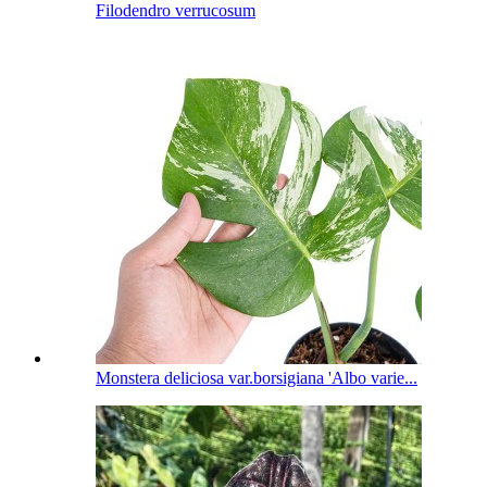
Filodendro verrucosum
Monstera deliciosa var.borsigiana 'Albo varie...