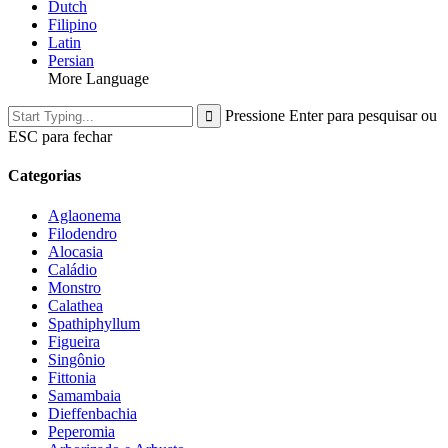
Dutch
Filipino
Latin
Persian
More Language
Pressione Enter para pesquisar ou
ESC para fechar
Categorias
Aglaonema
Filodendro
Alocasia
Caládio
Monstro
Calathea
Spathiphyllum
Figueira
Singônio
Fittonia
Samambaia
Dieffenbachia
Peperomia